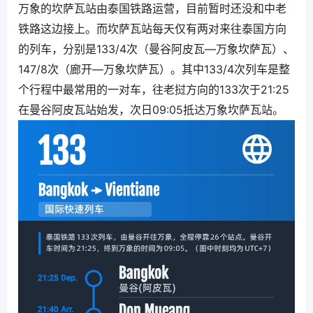
万象的坎萨瓦站由泰国铁路运营，目前暂时还没和中老
铁路这边接上。而坎萨瓦站每天仅有两对来往泰国方向
的列车，分别是133/4次（曼谷阿皮瓦—万象坎萨瓦）、
147/8次（廊开—万象坎萨瓦）。其中133/4次列车是整
个行程中最常用的一对车，往老挝方向的133次于21:25
在曼谷阿皮瓦站始发，次日09:05抵达万象坎萨瓦站。