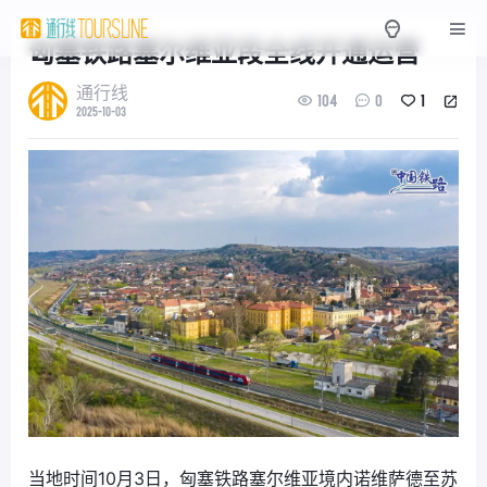
匈塞铁路塞尔维亚段全线开通运营
通行线
104
0
1
2025-10-03
当地时间10月3日，匈塞铁路塞尔维亚境内诺维萨德至苏