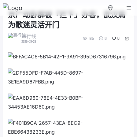
京广动卧群被「拦下」办客，武汉局
为歌迷灵活开门
通行线
165
0
0
2025-09-26