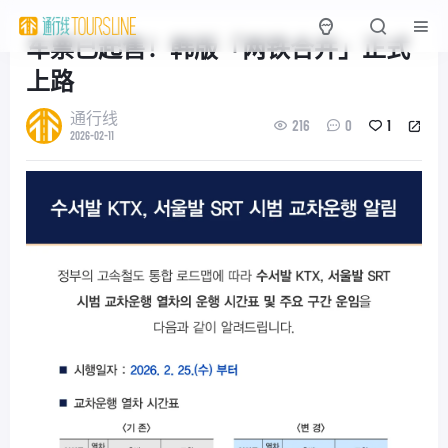
车票已起售！韩版「两铁合并」正式
上路
通行线
216
0
1
2026-02-11