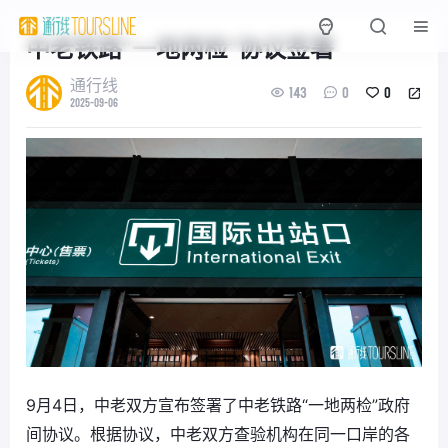
中老铁路“一地两检”协议签署
通行线
143
0
0
2025-09-06
9月4日，中老双方宣布签署了中老铁路“一地两检”政府
间协议。根据协议，中老双方查验机构在同一口岸的各