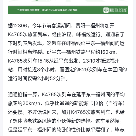
据12306，今年节前春运期间，贵阳—福州将加开
K4765次旅客列车，经由沪昆、峰福线运行。通通看了
下时刻表后发现，这趟车在峰福线延平东—福州间的运
行时间相当炸裂。延平东—福州铁路里程约160km，
K4765次列车15:16从延平东出发，23:10才抵达福州
站，用时接近8个小时，而图定的K29次列车在本区间的
运行时间仅需2小时52分钟。
通通掐指一算，K4765次列车在延平东—福州间的平均
旅速约20km/h，似乎比通通的新能源卡拉恰（自行车）
还要慢。不过话说回来，加开K4765次旅客列车，也给
了想体验老铁路风情的小伙伴新的选择。这车虽然慢，
但是延平东—福州间的软卧的性价比似乎爆棚了，毕竟