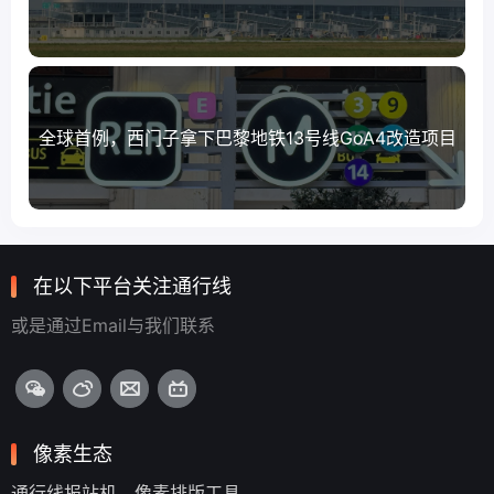
全球首例，西门子拿下巴黎地铁13号线GoA4改造项目
在以下平台关注通行线
或是通过Email与我们联系
像素生态
通行线报站机
像素排版工具