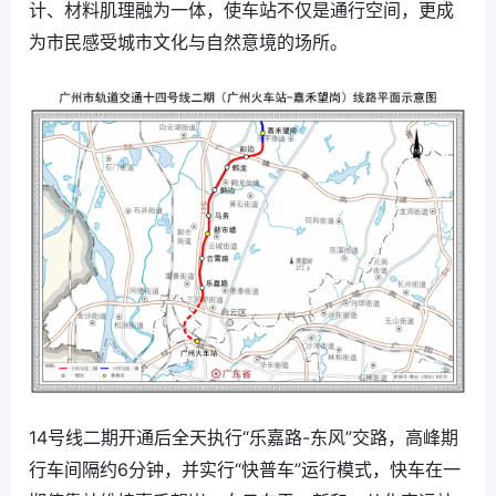
计、材料肌理融为一体，使车站不仅是通行空间，更成
为市民感受城市文化与自然意境的场所。
14号线二期开通后全天执行“乐嘉路-东风”交路，高峰期
行车间隔约6分钟，并实行“快普车”运行模式，快车在一