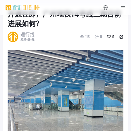
开通在即，广州地铁14号线二期目前
进展如何？
通行线
116
0
0
2025-08-28