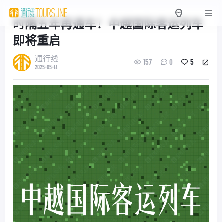
时隔五年再通车！中越国际客运列车
即将重启
通行线
157
0
5
2025-05-14