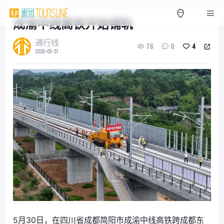
成渝中线高铁开始铺轨
通行线
76
0
4
2026-05-31
5月30日，在四川省成都简阳市成渝中线高铁跨成都东