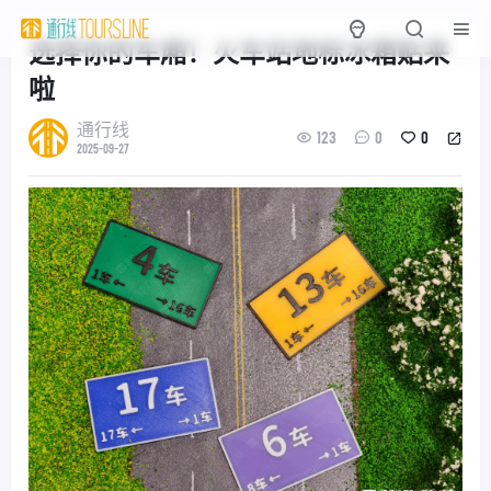
选择你的车厢！火车站地标冰箱贴来
啦
通行线
123
0
0
2025-09-27