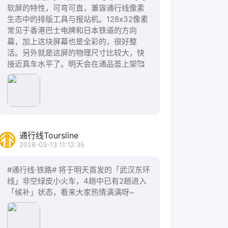
软屏的特性，可弯可直，兼容通行线像素
生态中的排版工具与报站机。128x32像素
常见于香港巴士电牌和日本铁道的方向
幕，加上这块屏幕也是全彩的，很好整
活。另外就是这屏的物理尺寸比较大，快
接近真车水平了。明天会在通品荟上架🥰
通行线Toursline
2026-03-13 11:12:35
#通行线·铁路# 将于明天首发的「武汉东环
线」非空绿皮小火车，4趟中已有2趟进入
「候补」状态，看来大家热情满满呀~