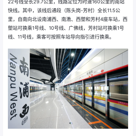
22号线全长29.7公里，线路定位为时速160公里的南站
快线。其中，该线后通段（陈头岗-芳村）全长11.5公
里，自南向北设南浦西、南漖、西塱和芳村4座车站，西
塱站可换乘1号线、10号线、广佛线，芳村站可换乘1号
线、11号线，乘客可按照车站导向指引进行换乘。