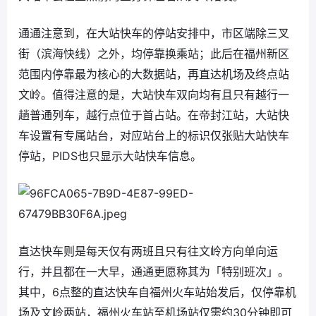
通通注意到，在大站快车的停站安排中，市区端除三叉
街（滨海快线）之外，均停靠换乘站；此后在福州新区
范围内停靠最为核心的大数据站，再直达机场及终点站
文岭。值得注意的是，大站快车双向均有且只有越行一
趟普通列车，越行点位于首占站。在帝封江站，大站快
车设置有专属站台，对应站台上的标识仅张贴大站快车
停站，PIDS也只显示大站快车信息。
直达快车则是每天仅有两班且只有往文岭方向单向运
行，并且都在一大早，通通更愿称其为「特别班次」。
其中，6点整的直达快车自福州火车站始发后，仅停靠机
场及文岭两站，福州火车站至机场站仅需约30分钟即可