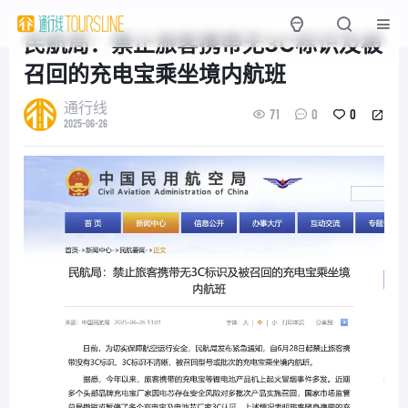
民航局：禁止旅客携带无3C标识及被
召回的充电宝乘坐境内航班
通行线
71
0
0
2025-06-26