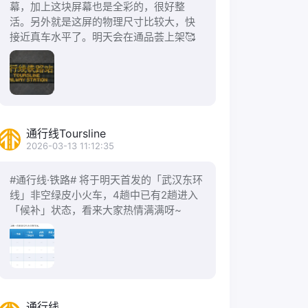
幕，加上这块屏幕也是全彩的，很好整
活。另外就是这屏的物理尺寸比较大，快
接近真车水平了。明天会在通品荟上架🥰
通行线Toursline
2026-03-13 11:12:35
#通行线·铁路# 将于明天首发的「武汉东环
线」非空绿皮小火车，4趟中已有2趟进入
「候补」状态，看来大家热情满满呀~
通行线