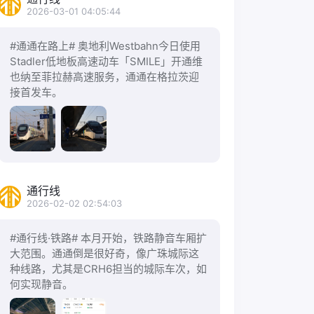
2026-03-01 04:05:44
#通通在路上# 奥地利Westbahn今日使用
Stadler低地板高速动车「SMILE」开通维
也纳至菲拉赫高速服务，通通在格拉茨迎
接首发车。
通行线
2026-02-02 02:54:03
#通行线·铁路# 本月开始，铁路静音车厢扩
大范围。通通倒是很好奇，像广珠城际这
种线路，尤其是CRH6担当的城际车次，如
何实现静音。