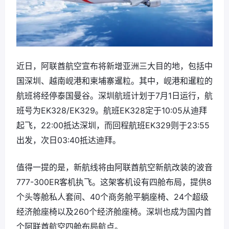
近日，阿联酋航空宣布将新增亚洲三大目的地，包括中
国深圳、越南岘港和柬埔寨暹粒。其中，岘港和暹粒的
航班将经停泰国曼谷。深圳航班计划于7月1日运行，航
班号为EK328/EK329。航班EK328定于10:05从迪拜
起飞，22:00抵达深圳，而回程航班EK329则于23:55
出发，次日03:40抵达迪拜。
值得一提的是，新航线将由阿联酋航空新航改装的波音
777-300ER客机执飞。这架客机设有四舱布局，提供8
个头等舱私人套间、40个商务舱平躺座椅、24个超级
经济舱座椅以及260个经济舱座椅。深圳也成为国内首
个阿联酋航空四舱布局航点。