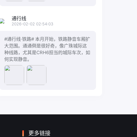
通行线
2026-02-02 02:54:03
#通行线·铁路# 本月开始，铁路静音车厢扩
大范围。通通倒是很好奇，像广珠城际这
种线路，尤其是CRH6担当的城际车次，如
何实现静音。
更多链接