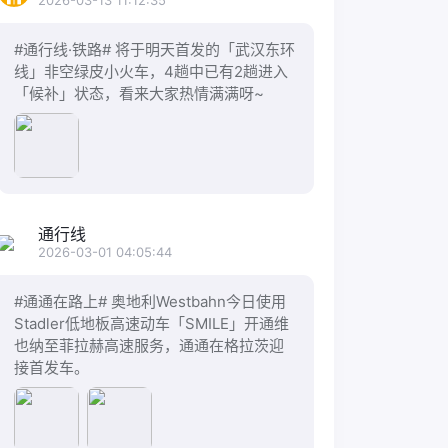
2026-03-13 11:12:35
#通行线·铁路# 将于明天首发的「武汉东环
线」非空绿皮小火车，4趟中已有2趟进入
「候补」状态，看来大家热情满满呀~
通行线
2026-03-01 04:05:44
#通通在路上# 奥地利Westbahn今日使用
Stadler低地板高速动车「SMILE」开通维
也纳至菲拉赫高速服务，通通在格拉茨迎
接首发车。