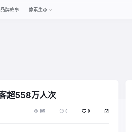
品牌故事
像素生态
客超558万人次
185
0
0