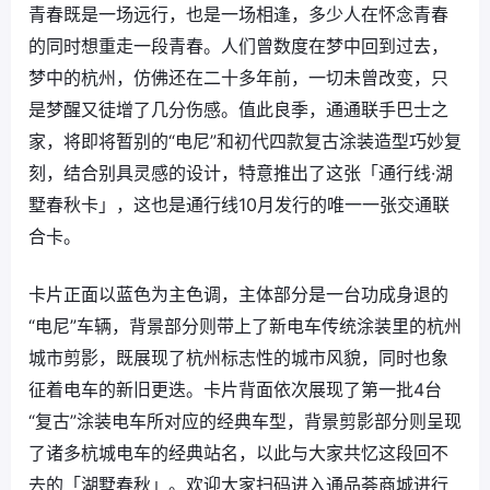
青春既是一场远行，也是一场相逢，多少人在怀念青春
的同时想重走一段青春。人们曾数度在梦中回到过去，
梦中的杭州，仿佛还在二十多年前，一切未曾改变，只
是梦醒又徒增了几分伤感。值此良季，通通联手巴士之
家，将即将暂别的“电尼”和初代四款复古涂装造型巧妙复
刻，结合别具灵感的设计，特意推出了这张「通行线·湖
墅春秋卡」，这也是通行线10月发行的唯一一张交通联
合卡。
卡片正面以蓝色为主色调，主体部分是一台功成身退的
“电尼”车辆，背景部分则带上了新电车传统涂装里的杭州
城市剪影，既展现了杭州标志性的城市风貌，同时也象
征着电车的新旧更迭。卡片背面依次展现了第一批4台
“复古”涂装电车所对应的经典车型，背景剪影部分则呈现
了诸多杭城电车的经典站名，以此与大家共忆这段回不
去的「湖墅春秋」。欢迎大家扫码进入通品荟商城进行