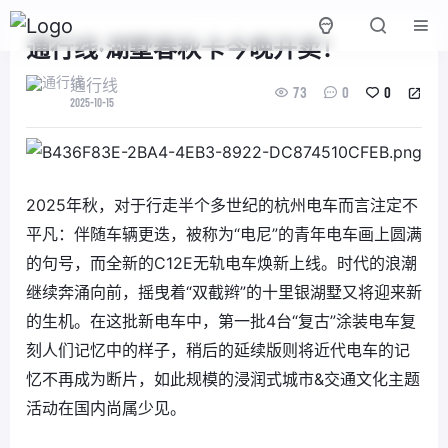
通行线·湖墅春秋卡今晚开卖！
通行线
73
0
0
2025-10-15
2025年秋，对于行走半个多世纪的杭州电车而言注定不
平凡：伴随车辆更迭，被称为“电尼”的青年电车画上圆满
的句号，而全新的C12E无轨电车焕新上线。时代的浪潮
继续奔涌向前，摇曳着“双截辫”的十里银湖墅又将迎来新
的生机。在这批新电车中，第一批4台“复古”涂装电车复
刻人们记忆中的样子，稍后的延续版则将近代电车的记
忆不再成为断片，如此规模的浸润式城市&交通文化主题
活动在国内尚属少见。