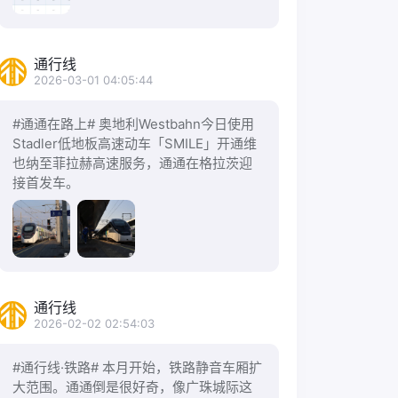
通行线
2026-03-01 04:05:44
#通通在路上# 奥地利Westbahn今日使用
Stadler低地板高速动车「SMILE」开通维
也纳至菲拉赫高速服务，通通在格拉茨迎
接首发车。
通行线
2026-02-02 02:54:03
#通行线·铁路# 本月开始，铁路静音车厢扩
大范围。通通倒是很好奇，像广珠城际这