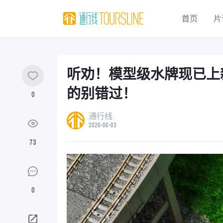
首页
片
听劝！模型级水牌现已上
的别错过！
0
通行线
2026-06-03
73
0