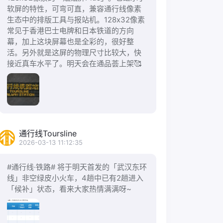
软屏的特性，可弯可直，兼容通行线像素
生态中的排版工具与报站机。128x32像素
常见于香港巴士电牌和日本铁道的方向
幕，加上这块屏幕也是全彩的，很好整
活。另外就是这屏的物理尺寸比较大，快
接近真车水平了。明天会在通品荟上架🥰
通行线Toursline
2026-03-13 11:12:35
#通行线·铁路# 将于明天首发的「武汉东环
线」非空绿皮小火车，4趟中已有2趟进入
「候补」状态，看来大家热情满满呀~