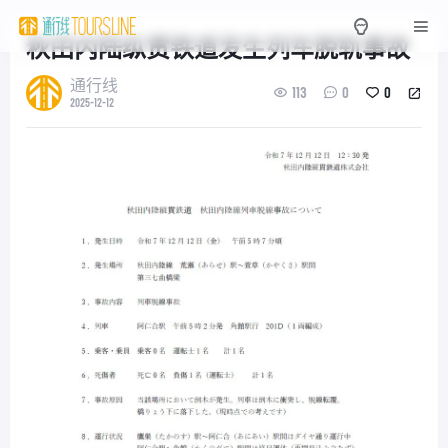
秋田内陆纵贯铁道发生列车脱轨事故
通行线
113
0
0
2025-12-12