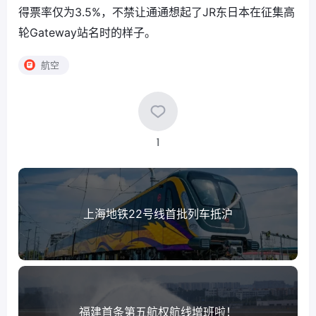
得票率仅为3.5%，不禁让通通想起了JR东日本在征集高
轮Gateway站名时的样子。
航空
1
上海地铁22号线首批列车抵沪
福建首条第五航权航线增班啦！