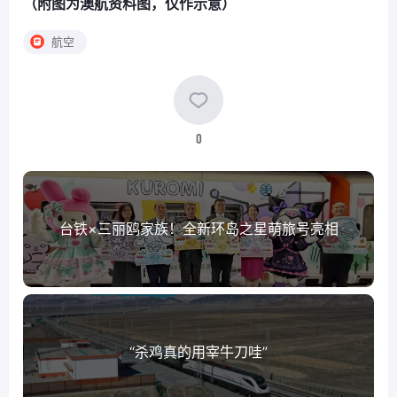
（附图为澳航资料图，仅作示意）
航空
0
台铁×三丽鸥家族！全新环岛之星萌旅号亮相
“杀鸡真的用宰牛刀哇”