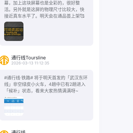
幕，加上这块屏幕也是全彩的，很好整
活。另外就是这屏的物理尺寸比较大，快
接近真车水平了。明天会在通品荟上架🥰
通行线Toursline
2026-03-13 11:12:35
#通行线·铁路# 将于明天首发的「武汉东环
线」非空绿皮小火车，4趟中已有2趟进入
「候补」状态，看来大家热情满满呀~
通行线