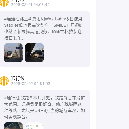
2026-03-01 04:05:44
#通通在路上# 奥地利Westbahn今日使用
Stadler低地板高速动车「SMILE」开通维
也纳至菲拉赫高速服务，通通在格拉茨迎
接首发车。
通行线
2026-02-02 02:54:03
#通行线·铁路# 本月开始，铁路静音车厢扩
大范围。通通倒是很好奇，像广珠城际这
种线路，尤其是CRH6担当的城际车次，如
何实现静音。