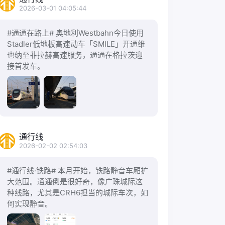
2026-03-01 04:05:44
#通通在路上# 奥地利Westbahn今日使用
Stadler低地板高速动车「SMILE」开通维
也纳至菲拉赫高速服务，通通在格拉茨迎
接首发车。
通行线
2026-02-02 02:54:03
#通行线·铁路# 本月开始，铁路静音车厢扩
大范围。通通倒是很好奇，像广珠城际这
种线路，尤其是CRH6担当的城际车次，如
何实现静音。