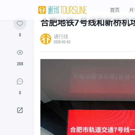
首页
片
合肥地铁7号线和新桥机
0
通行线
2026-02-02
268
0