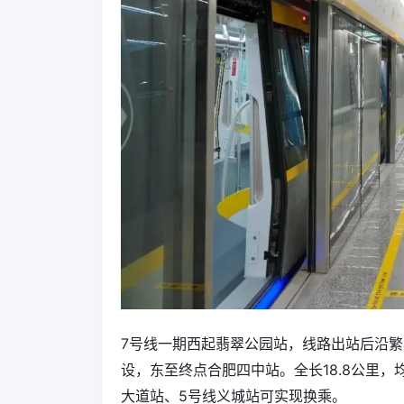
7号线一期西起翡翠公园站，线路出站后沿
设，东至终点合肥四中站。全长18.8公里，
大道站、5号线义城站可实现换乘。