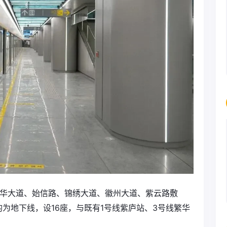
繁华大道、始信路、锦绣大道、徽州大道、紫云路敷
均为地下线，设16座，与既有1号线紫庐站、3号线繁华