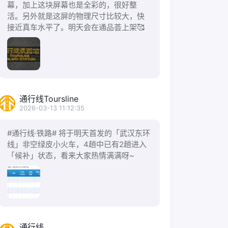
幕，加上这块屏幕也是全彩的，很好整
活。另外就是这屏的物理尺寸比较大，快
接近真车水平了。明天会在通品荟上架🥰
通行线Toursline
2026-03-13 11:12:35
#通行线·铁路# 将于明天首发的「武汉东环
线」非空绿皮小火车，4趟中已有2趟进入
「候补」状态，看来大家热情满满呀~
通行线