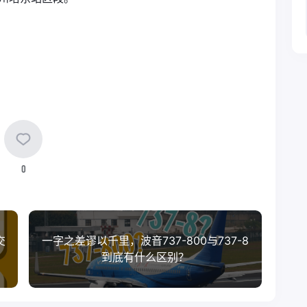
0
交
一字之差谬以千里，波音737-800与737-8
到底有什么区别？