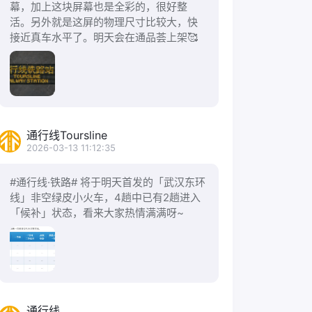
幕，加上这块屏幕也是全彩的，很好整
活。另外就是这屏的物理尺寸比较大，快
接近真车水平了。明天会在通品荟上架🥰
通行线Toursline
2026-03-13 11:12:35
#通行线·铁路# 将于明天首发的「武汉东环
线」非空绿皮小火车，4趟中已有2趟进入
「候补」状态，看来大家热情满满呀~
通行线