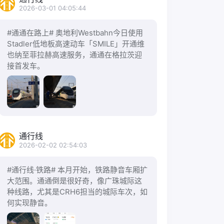
2026-03-01 04:05:44
#通通在路上# 奥地利Westbahn今日使用
Stadler低地板高速动车「SMILE」开通维
也纳至菲拉赫高速服务，通通在格拉茨迎
接首发车。
通行线
2026-02-02 02:54:03
#通行线·铁路# 本月开始，铁路静音车厢扩
大范围。通通倒是很好奇，像广珠城际这
种线路，尤其是CRH6担当的城际车次，如
何实现静音。