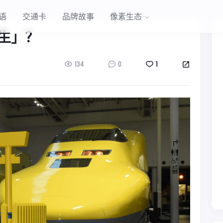
语
交通卡
品牌故事
像素生态
生」？
134
0
1