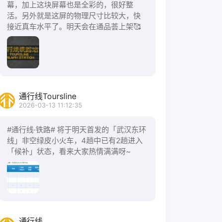
幕，加上这块屏幕也是全彩的，很好整
活。另外就是这屏的物理尺寸比较大，快
接近真车水平了。明天会在通品荟上架🥰
通行线Toursline
2026-03-13 11:12:35
#通行线·铁路# 将于明天首发的「武汉东环
线」非空绿皮小火车，4趟中已有2趟进入
「候补」状态，看来大家热情满满呀~
通行线