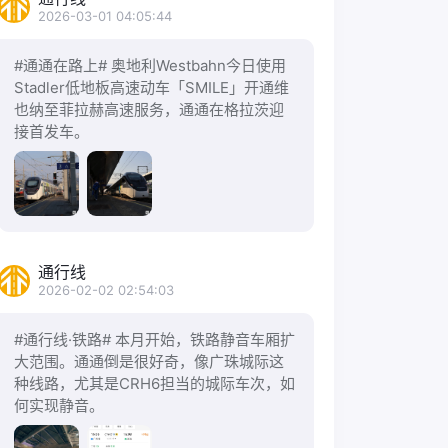
2026-03-01 04:05:44
#通通在路上# 奥地利Westbahn今日使用
Stadler低地板高速动车「SMILE」开通维
也纳至菲拉赫高速服务，通通在格拉茨迎
接首发车。
通行线
2026-02-02 02:54:03
#通行线·铁路# 本月开始，铁路静音车厢扩
大范围。通通倒是很好奇，像广珠城际这
种线路，尤其是CRH6担当的城际车次，如
何实现静音。