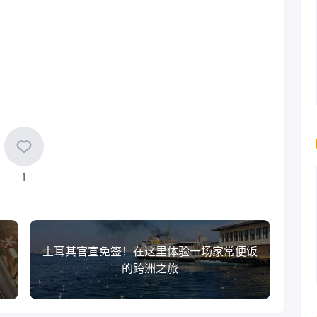
1
土耳其官宣免签！在这里体验一场家常便饭
的跨洲之旅