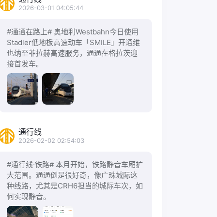
2026-03-01 04:05:44
#通通在路上# 奥地利Westbahn今日使用
Stadler低地板高速动车「SMILE」开通维
也纳至菲拉赫高速服务，通通在格拉茨迎
接首发车。
通行线
2026-02-02 02:54:03
#通行线·铁路# 本月开始，铁路静音车厢扩
大范围。通通倒是很好奇，像广珠城际这
种线路，尤其是CRH6担当的城际车次，如
何实现静音。