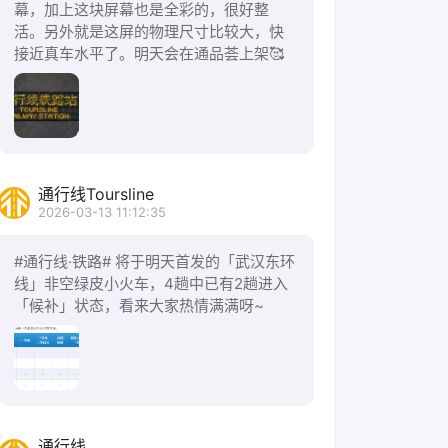
幕，加上这块屏幕也是全彩的，很好整
活。另外就是这屏的物理尺寸比较大，快
接近真车水平了。明天会在通品荟上架🥰
通行线Toursline
2026-03-13 11:12:35
#通行线·铁路# 将于明天首发的「武汉东环
线」非空绿皮小火车，4趟中已有2趟进入
「候补」状态，看来大家热情满满呀~
通行线